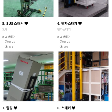
5. SUS 스태커
6. 단차스태커
SUS
단차스태커
최고관리자
최고관리자
02-20
02-20
331
296
7. 틸팅
8. 스태커