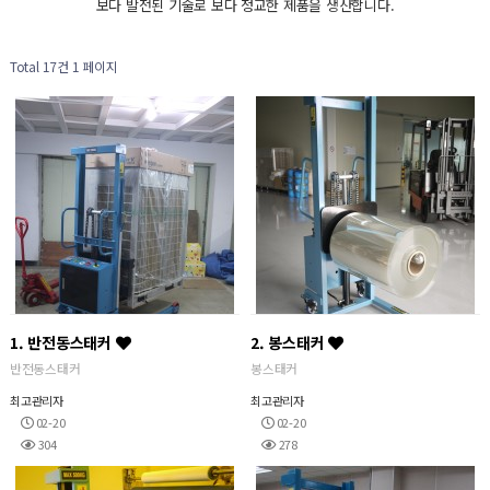
보다 발전된 기술로 보다 정교한 제품을 생산합니다.
Total 17건
1 페이지
1. 반전동스태커
2. 봉스태커
반전동스태커
봉스태커
최고관리자
최고관리자
02-20
02-20
304
278